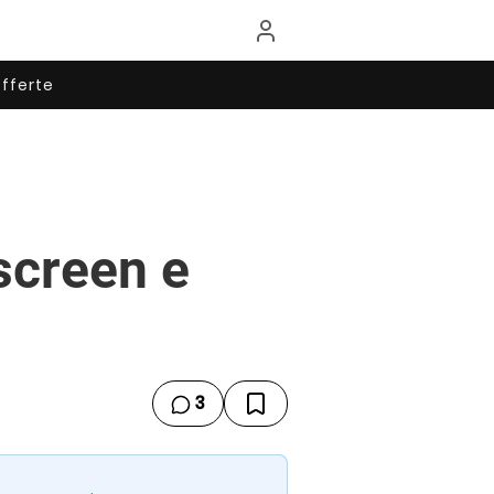
fferte
 screen e
3