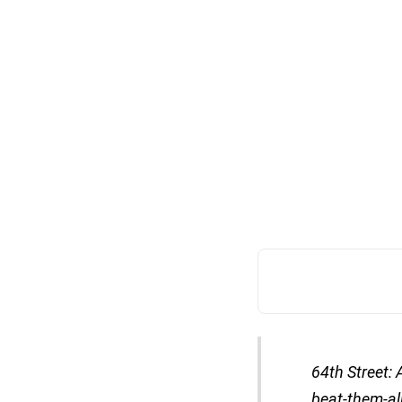
64th Street: 
beat-them-all