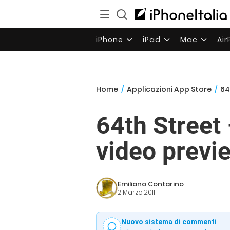
iPhone
iPad
Mac
Ai
Home
/
Applicazioni App Store
/
64
64th Street 
video previ
Emiliano Contarino
2 Marzo 2011
Nuovo sistema di commenti