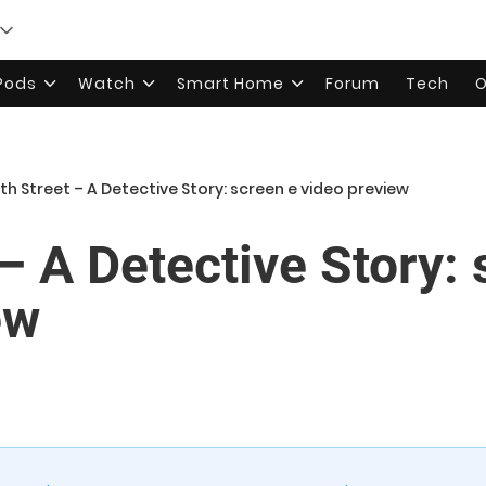
rPods
Watch
Smart Home
Forum
Tech
O
th Street – A Detective Story: screen e video preview
– A Detective Story:
ew