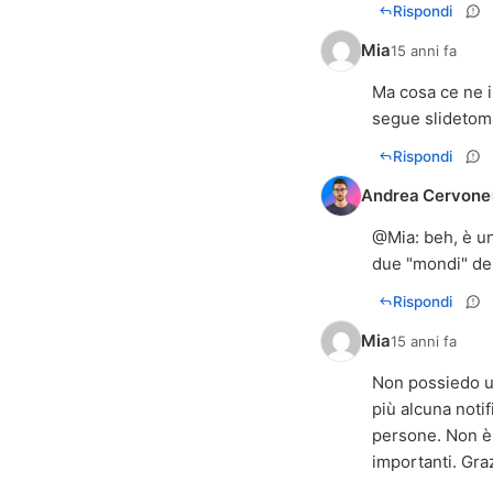
Rispondi
Mia
15 anni fa
Ma cosa ce ne i
segue slidetoma
Rispondi
Andrea Cervone
@
Mia
: beh, è u
due "mondi" del
Rispondi
Mia
15 anni fa
Non possiedo un
più alcuna notif
persone. Non è 
importanti. Gra