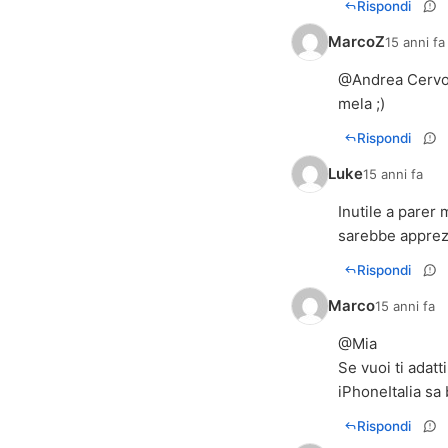
Rispondi
MarcoZ
15 anni fa
@
Andrea Cerv
mela ;)
Rispondi
Luke
15 anni fa
Inutile a parer
sarebbe apprez
Rispondi
Marco
15 anni fa
@Mia
Se vuoi ti adatt
iPhoneItalia sa 
Rispondi