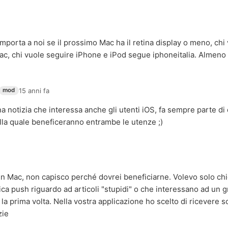
mporta a noi se il prossimo Mac ha il retina display o meno, ch
c, chi vuole seguire iPhone e iPod segue iphoneitalia. Almeno e
15 anni fa
mod
na notizia che interessa anche gli utenti iOS, fa sempre parte di 
la quale beneficeranno entrambe le utenze ;)
 Mac, non capisco perché dovrei beneficiarne. Volevo solo chie
ica push riguardo ad articoli "stupidi" o che interessano ad un g
la prima volta. Nella vostra applicazione ho scelto di ricevere so
zie