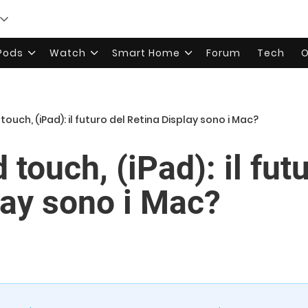
rPods
Watch
Smart Home
Forum
Tech
O
 touch, (iPad): il futuro del Retina Display sono i Mac?
 touch, (iPad): il fut
lay sono i Mac?