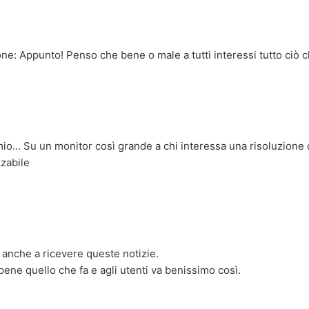
one
: Appunto! Penso che bene o male a tutti interessi tutto ciò c
 mio... Su un monitor così grande a chi interessa una risoluzion
zabile
i anche a ricevere queste notizie.
bene quello che fa e agli utenti va benissimo così.