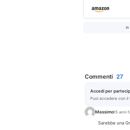
In
Commenti
27
Accedi per partecip
Puoi accedere con il
Massimo
15 anni f
Sarebbe una Gra