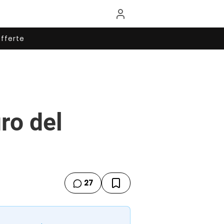
fferte
uro del
27