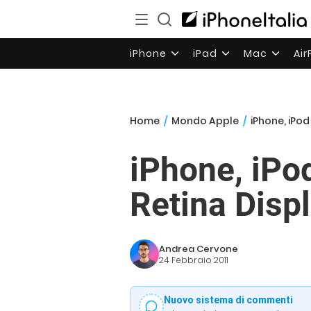
iPhone
iPad
Mac
Ai
Home
/
Mondo Apple
/
iPhone, iPod
iPhone, iPod
Retina Disp
Andrea Cervone
24 Febbraio 2011
Nuovo sistema di commenti