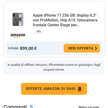
Apple iPhone 17 256 GB: display 6,3"
con ProMotion, chip A19, fotocamera
frontale Center Stage per...
−8%
899,00 €
979,00
VEDI OFFERTA
In qualità di Affiliato Amazon, iPhoneItalia riceve un guadagno dagli
acquisti idonei.
OFFERTE AMAZON DI OGGI
Commenti
5