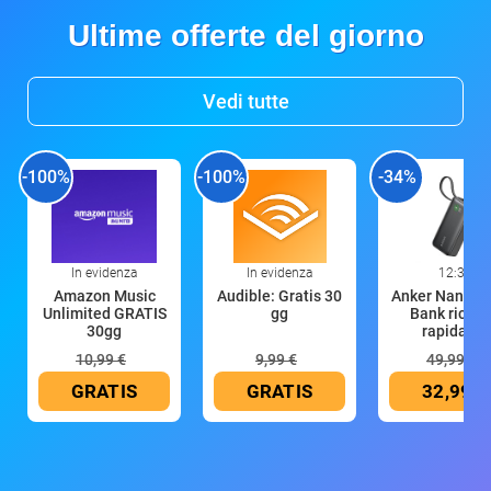
Ultime offerte del giorno
Vedi tutte
-100%
-100%
-34%
In evidenza
In evidenza
12:33
Amazon Music
Audible: Gratis 30
Anker Nano P
Unlimited GRATIS
gg
Bank ricari
30gg
rapida 10
10,99 €
9,99 €
49,99 €
GRATIS
GRATIS
32,99 €