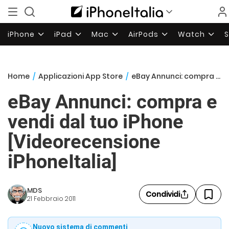
iPhone
iPad
Mac
AirPods
Watch
Home
/
Applicazioni App Store
/
eBay Annunci: compra e vendi dal tuo iPhone [Videorecensione iPhoneItalia]
eBay Annunci: compra e
vendi dal tuo iPhone
[Videorecensione
iPhoneItalia]
MDS
Condividi
21 Febbraio 2011
Nuovo sistema di commenti