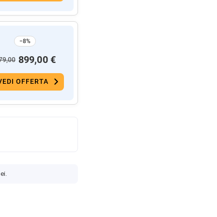
−8%
899,00 €
79,00
VEDI OFFERTA
ei.