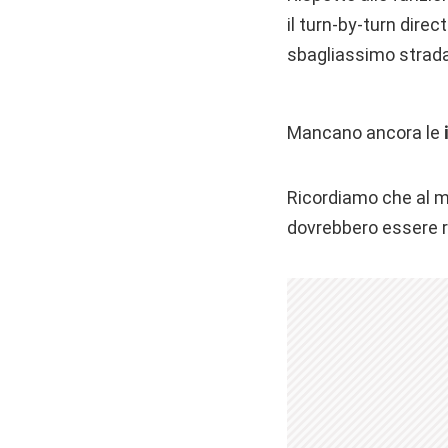
il turn-by-turn direc
sbagliassimo strada
Mancano ancora le
Ricordiamo che al m
dovrebbero essere r