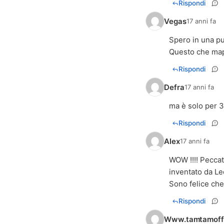
Rispondi
Vegas
17 anni fa
Spero in una pu
Questo che ma
Rispondi
Defra
17 anni fa
ma è solo per 3g
Rispondi
Alex
17 anni fa
WOW !!!! Peccat
inventato da Le
Sono felice che 
Rispondi
Www.tamtamoffe