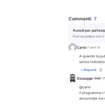
Commenti
7
Accedi per partecip
Puoi accedere con il
Carlo
17 anni fa
A quando la pub
senza indicazio
Rispondi
Giuseppe
17
mod
@carlo
il programma c'
annunciate ma 