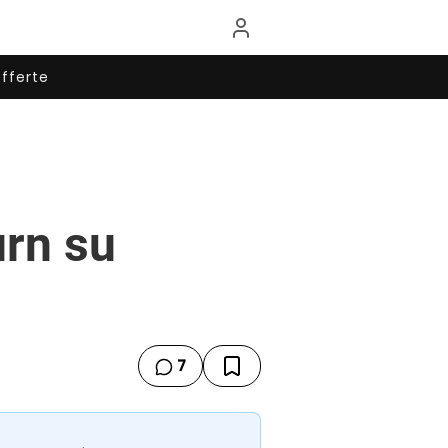
fferte
urn su
7