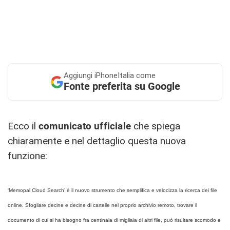
Aggiungi
iPhoneItalia come
Fonte preferita su Google
Ecco il
comunicato ufficiale
che spiega
chiaramente e nel dettaglio questa nuova
funzione:
‘Memopal Cloud Search’ è il nuovo strumento che semplifica e velocizza la ricerca dei file
online. Sfogliare decine e decine di cartelle nel proprio archivio remoto, trovare il
documento di cui si ha bisogno fra centinaia di migliaia di altri file, può risultare scomodo e