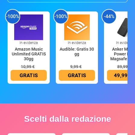
-100%
-100%
-44%
In evidenza
In evidenza
In evidenza
Amazon Music
Audible: Gratis 30
Anker Mag
Unlimited GRATIS
gg
Power Ban
30gg
Magsafe 10
mAh
10,99 €
9,99 €
89,99 €
GRATIS
GRATIS
49,99 €
Scelti dalla redazione