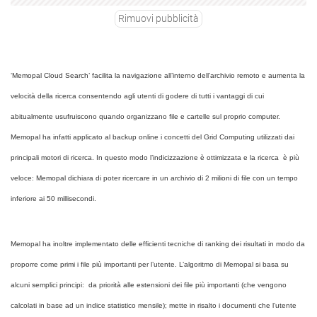
Rimuovi pubblicità
‘Memopal Cloud Search’ facilita la navigazione all’interno dell’archivio remoto e aumenta la
velocità della ricerca consentendo agli utenti di godere di tutti i vantaggi di cui
abitualmente usufruiscono quando organizzano file e cartelle sul proprio computer.
Memopal ha infatti applicato al backup online i concetti del Grid Computing utilizzati dai
principali motori di ricerca. In questo modo l’indicizzazione è ottimizzata e la ricerca è più
veloce: Memopal dichiara di poter ricercare in un archivio di 2 milioni di file con un tempo
inferiore ai 50 millisecondi.
Memopal ha inoltre implementato delle efficienti tecniche di ranking dei risultati in modo da
proporre come primi i file più importanti per l’utente. L’algoritmo di Memopal si basa su
alcuni semplici principi: da priorità alle estensioni dei file più importanti (che vengono
calcolati in base ad un indice statistico mensile); mette in risalto i documenti che l’utente