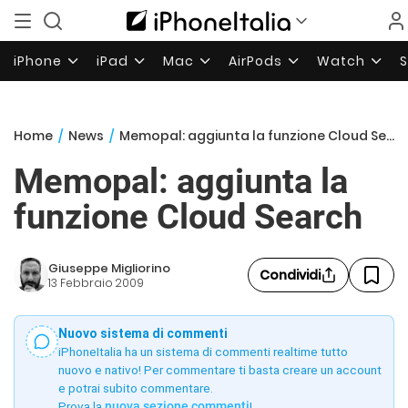
iPhone
iPad
Mac
AirPods
Watch
Home
/
News
/
Memopal: aggiunta la funzione Cloud Search
Memopal: aggiunta la
funzione Cloud Search
Giuseppe Migliorino
Condividi
13 Febbraio 2009
Nuovo sistema di commenti
iPhoneItalia ha un sistema di commenti realtime tutto
nuovo e nativo! Per commentare ti basta creare un account
e potrai subito commentare.
Prova la
nuova sezione commenti
!