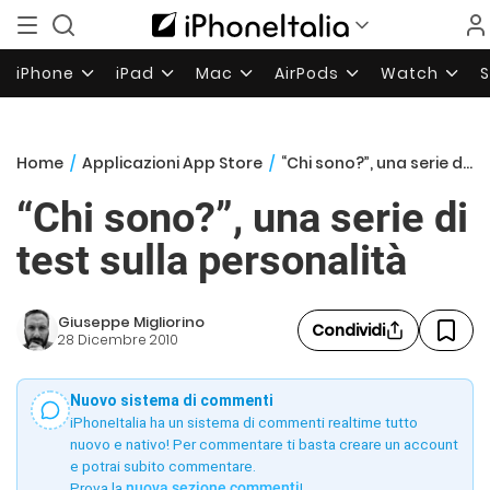
iPhone
iPad
Mac
AirPods
Watch
Home
/
Applicazioni App Store
/
“Chi sono?”, una serie di test sulla personalità
“Chi sono?”, una serie di
test sulla personalità
Giuseppe Migliorino
Condividi
28 Dicembre 2010
Nuovo sistema di commenti
iPhoneItalia ha un sistema di commenti realtime tutto
nuovo e nativo! Per commentare ti basta creare un account
e potrai subito commentare.
Prova la
nuova sezione commenti
!