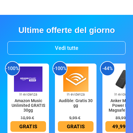
Ultime offerte del giorno
Vedi tutte
-100%
-100%
-44%
In evidenza
In evidenza
In evidenza
Amazon Music
Audible: Gratis 30
Anker Mag
Unlimited GRATIS
gg
Power Ban
30gg
Magsafe 10
mAh
10,99 €
9,99 €
89,99 €
GRATIS
GRATIS
49,99 €