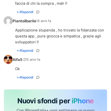
faccia di chi la compra , mah !!
Rispondi
Piantoilbarile
16 anni fa
Applicazione stupenda , ho trovato la fidanzata con
questa app , pure gnocca e simpatica , grazie agli
sviluppatori !!
Rispondi
Alfa5 
15 anni fa
Ok
Rispondi
Nuovi sfondi per
iPhone
Con iPhoneItalia+ ogni settimana un nuovo