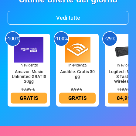
Vedi tutte
-100%
-100%
-29%
In evidenza
In evidenza
In evidenza
Amazon Music
Audible: Gratis 30
Logitech MX 
Unlimited GRATIS
gg
S Tastiera
30gg
Wireless (G
10,99 €
9,99 €
119,99 €
GRATIS
GRATIS
84,99 €