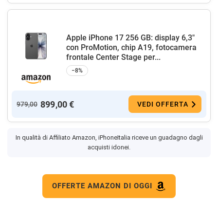
Apple iPhone 17 256 GB: display 6,3"
con ProMotion, chip A19, fotocamera
frontale Center Stage per...
−8%
899,00 €
979,00
VEDI OFFERTA
In qualità di Affiliato Amazon, iPhoneItalia riceve un guadagno dagli
acquisti idonei.
OFFERTE AMAZON DI OGGI