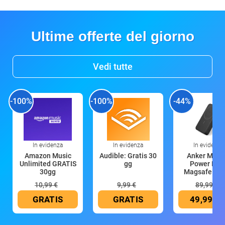
Ultime offerte del giorno
Vedi tutte
-100%
-100%
-44%
In evidenza
In evidenza
In evidenza
Amazon Music
Audible: Gratis 30
Anker Mag
Unlimited GRATIS
gg
Power Ban
30gg
Magsafe 10
mAh
10,99 €
9,99 €
89,99 €
GRATIS
GRATIS
49,99 €