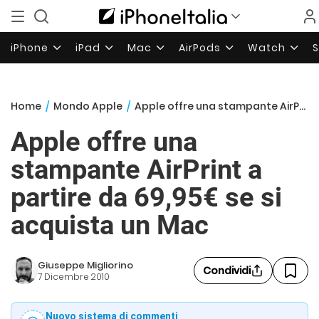
iPhone
iPad
Mac
AirPods
Watch
Home
/
Mondo Apple
/
Apple offre una stampante AirPrint a partire da 69,95€ se si acquista un Mac
Apple offre una
stampante AirPrint a
partire da 69,95€ se si
acquista un Mac
Giuseppe Migliorino
Condividi
7 Dicembre 2010
Nuovo sistema di commenti