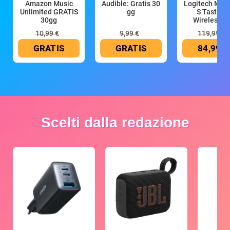
Amazon Music
Audible: Gratis 30
Logitech MX 
Unlimited GRATIS
gg
S Tastiera
30gg
Wireless (G
10,99 €
9,99 €
119,99 €
GRATIS
GRATIS
84,99 €
Scelti dalla redazione