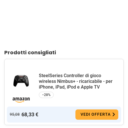
Prodotti consigliati
SteelSeries Controller di gioco
wireless Nimbus+ - ricaricabile - per
iPhone, iPad, iPod e Apple TV
−28%
68,33 €
95,08
VEDI OFFERTA