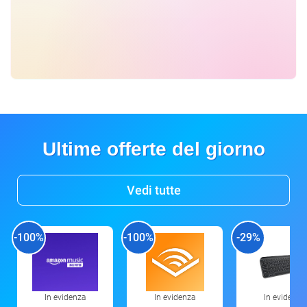
Ultime offerte del giorno
Vedi tutte
-100%
-100%
-29%
In evidenza
In evidenza
In evidenza