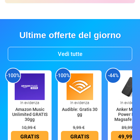
Ultime offerte del giorno
Vedi tutte
-100%
-100%
-44%
In evidenza
In evidenza
In evidenza
Amazon Music
Audible: Gratis 30
Anker Mag
Unlimited GRATIS
gg
Power Ban
30gg
Magsafe 10
mAh
10,99 €
9,99 €
89,99 €
GRATIS
GRATIS
49,99 €