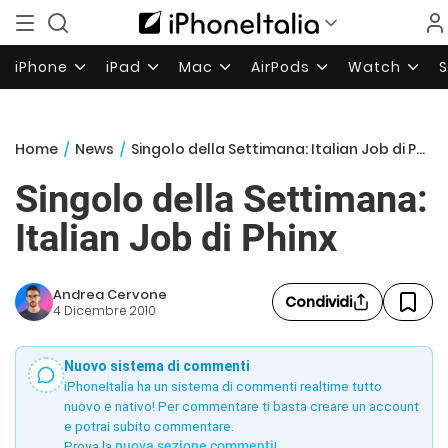
iPhone
iPad
Mac
AirPods
Watch
Home
/
News
/
Singolo della Settimana: Italian Job di Phinx
Singolo della Settimana:
Italian Job di Phinx
Andrea Cervone
Condividi
4 Dicembre 2010
Nuovo sistema di commenti
iPhoneItalia ha un sistema di commenti realtime tutto
nuovo e nativo! Per commentare ti basta creare un account
e potrai subito commentare.
Prova la
nuova sezione commenti
!