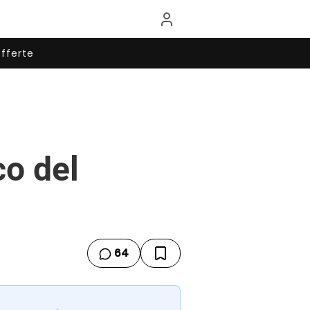
fferte
co del
64