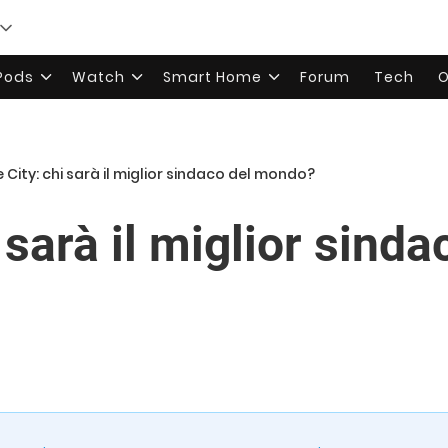
rPods
Watch
Smart Home
Forum
Tech
O
 City: chi sarà il miglior sindaco del mondo?
 sarà il miglior sinda