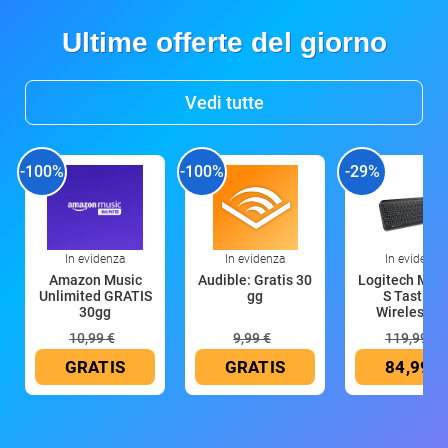
Ultime offerte del giorno
Vedi tutte
-100%
-100%
-29%
In evidenza
In evidenza
In evidenza
Amazon Music
Audible: Gratis 30
Logitech MX 
Unlimited GRATIS
gg
S Tastiera
30gg
Wireless (G
10,99 €
9,99 €
119,99 €
GRATIS
GRATIS
84,99 €