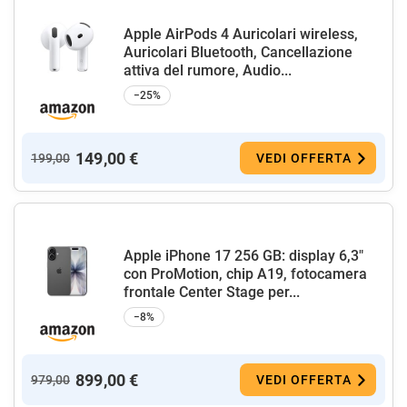
Apple AirPods 4 Auricolari wireless,
Auricolari Bluetooth, Cancellazione
attiva del rumore, Audio...
−25%
149,00 €
199,00
VEDI OFFERTA
Apple iPhone 17 256 GB: display 6,3"
con ProMotion, chip A19, fotocamera
frontale Center Stage per...
−8%
899,00 €
979,00
VEDI OFFERTA