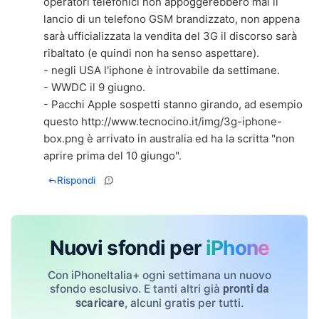
operatori telefonici non appoggerebbero mai il
lancio di un telefono GSM brandizzato, non appena
sarà ufficializzata la vendita del 3G il discorso sarà
ribaltato (e quindi non ha senso aspettare).
- negli USA l'iphone è introvabile da settimane.
- WWDC il 9 giugno.
- Pacchi Apple sospetti stanno girando, ad esempio
questo
http://www.tecnocino.it/img/3g-iphone-
box.png
è arrivato in australia ed ha la scritta "non
aprire prima del 10 giungo".
Rispondi
Nuovi sfondi per
iPhone
Con iPhoneItalia+ ogni settimana un nuovo
sfondo esclusivo. E tanti altri già
pronti da
, alcuni gratis per tutti.
scaricare