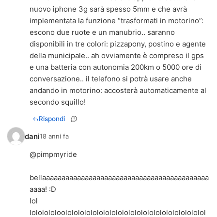
nuovo iphone 3g sarà spesso 5mm e che avrà
implementata la funzione “trasformati in motorino”:
escono due ruote e un manubrio.. saranno
disponibili in tre colori: pizzapony, postino e agente
della municipale.. ah ovviamente è compreso il gps
e una batteria con autonomia 200km o 5000 ore di
conversazione.. il telefono si potrà usare anche
andando in motorino: accosterà automaticamente al
secondo squillo!
Rispondi
dani
18 anni fa
@pimpmyride
bellaaaaaaaaaaaaaaaaaaaaaaaaaaaaaaaaaaaaaaaaaaa
aaaa! :D
lol
lololololoololololololololololololololololololololololol