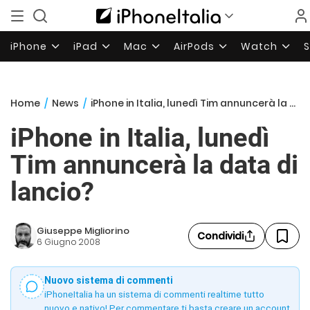
iPhone
iPad
Mac
AirPods
Watch
Home
/
News
/
iPhone in Italia, lunedì Tim annuncerà la data di lancio?
iPhone in Italia, lunedì
Tim annuncerà la data di
lancio?
Giuseppe Migliorino
Condividi
6 Giugno 2008
Nuovo sistema di commenti
iPhoneItalia ha un sistema di commenti realtime tutto
nuovo e nativo! Per commentare ti basta creare un account