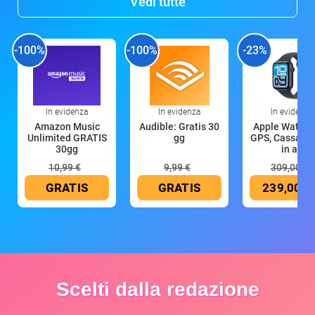
Vedi tutte
-100%
-100%
-23%
In evidenza
In evidenza
In evidenza
Amazon Music
Audible: Gratis 30
Apple Watch 
Unlimited GRATIS
gg
GPS, Cassa 4
30gg
in all
10,99 €
9,99 €
309,00 €
GRATIS
GRATIS
239,00 €
Scelti dalla redazione