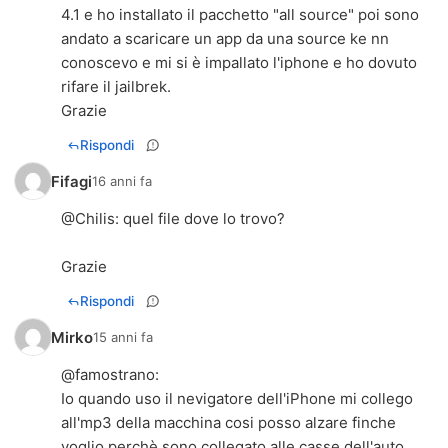
4.1 e ho installato il pacchetto "all source" poi sono
andato a scaricare un app da una source ke nn
conoscevo e mi si è impallato l'iphone e ho dovuto
rifare il jailbrek.
Grazie
Rispondi
Fifagi
16 anni fa
@Chilis: quel file dove lo trovo?
Grazie
Rispondi
Mirko
15 anni fa
@
famostrano
:
Io quando uso il nevigatore dell'iPhone mi collego
all'mp3 della macchina cosi posso alzare finche
voglio perchè sono collegato alle casse dell'auto..