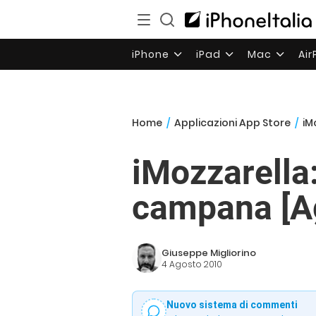
iPhone
iPad
Mac
Ai
Home
/
Applicazioni App Store
/
iM
iMozzarella:
campana [Ag
Giuseppe Migliorino
4 Agosto 2010
Nuovo sistema di commenti