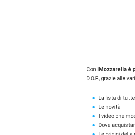
Con
iMozzarella è p
D.O.P., grazie alle v
La lista di tutt
Le novità
I video che mos
Dove acquistar
Le origini della