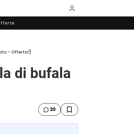
fferte
to – Offerta!]
la di bufala
20