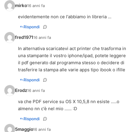
mirko
16 anni fa
evidentemente non ce l'abbiamo in libreria ...
Rispondi
fred1971
16 anni fa
In alternativa scaricatevi act printer che trasforma in
una stampante il vostro iphone/ipad, potete leggere
il pdf generato dal programma stesso o decidere di
trasferire la stampa alle varie apps tipo ibook o ifille
Rispondi
Erodz
16 anni fa
va che PDF service su OS X 10,5,8 nn esiste .....o
almeno nn c'è nel mio ...... :D
Rispondi
5maggio
16 anni fa