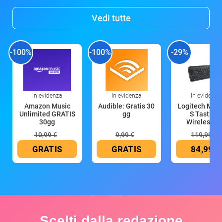
Vedi tutte
-100%
-100%
-29%
In evidenza
In evidenza
In evidenza
Amazon Music
Audible: Gratis 30
Logitech MX 
Unlimited GRATIS
gg
S Tastiera
30gg
Wireless (G
10,99 €
9,99 €
119,99 €
GRATIS
GRATIS
84,99 €
Scelti dalla redazione