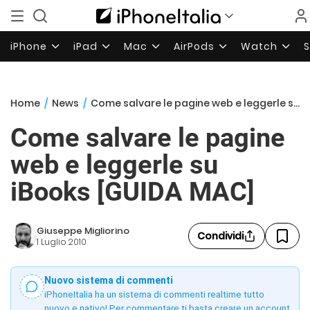
iPhone
iPad
Mac
AirPods
Watch
Home
/
News
/
Come salvare le pagine web e leggerle su iBooks [GUIDA MAC]
Come salvare le pagine
web e leggerle su
iBooks [GUIDA MAC]
Giuseppe Migliorino
Condividi
1 Luglio 2010
Nuovo sistema di commenti
iPhoneItalia ha un sistema di commenti realtime tutto
nuovo e nativo! Per commentare ti basta creare un account