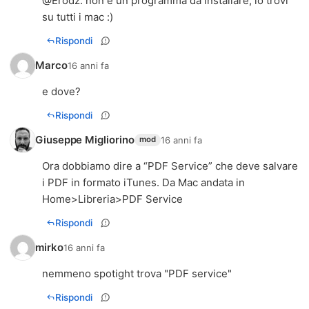
@
Erodz
: non è un programma da installare, lo trovi
su tutti i mac :)
Rispondi
Marco
16 anni fa
e dove?
Rispondi
Giuseppe Migliorino
16 anni fa
mod
Ora dobbiamo dire a “PDF Service” che deve salvare
i PDF in formato iTunes. Da Mac andata in
Home>Libreria>PDF Service
Rispondi
mirko
16 anni fa
nemmeno spotight trova "PDF service"
Rispondi