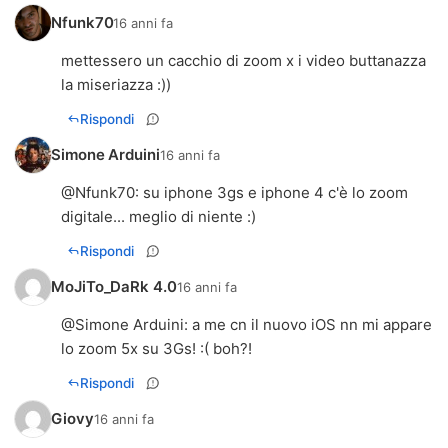
Nfunk70
16 anni fa
mettessero un cacchio di zoom x i video buttanazza
la miseriazza :))
Rispondi
Simone Arduini
16 anni fa
@
Nfunk70
: su iphone 3gs e iphone 4 c'è lo zoom
digitale... meglio di niente :)
Rispondi
MoJiTo_DaRk 4.0
16 anni fa
@Simone Arduini: a me cn il nuovo iOS nn mi appare
lo zoom 5x su 3Gs! :( boh?!
Rispondi
Giovy
16 anni fa