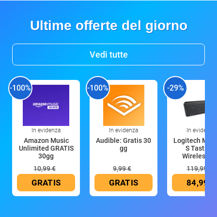
Ultime offerte del giorno
Vedi tutte
-100%
-100%
-29%
In evidenza
In evidenza
In evidenza
Amazon Music
Audible: Gratis 30
Logitech MX 
Unlimited GRATIS
gg
S Tastiera
30gg
Wireless (G
10,99 €
9,99 €
119,99 €
GRATIS
GRATIS
84,99 €