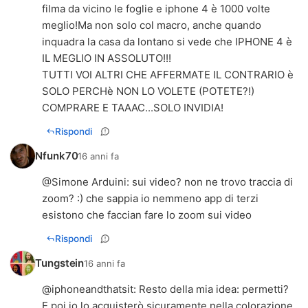
filma da vicino le foglie e iphone 4 è 1000 volte
meglio!Ma non solo col macro, anche quando
inquadra la casa da lontano si vede che IPHONE 4 è
IL MEGLIO IN ASSOLUTO!!!
TUTTI VOI ALTRI CHE AFFERMATE IL CONTRARIO è
SOLO PERCHè NON LO VOLETE (POTETE?!)
COMPRARE E TAAAC...SOLO INVIDIA!
Rispondi
Nfunk70
16 anni fa
@
Simone Arduini
: sui video? non ne trovo traccia di
zoom? :) che sappia io nemmeno app di terzi
esistono che faccian fare lo zoom sui video
Rispondi
Tungstein
16 anni fa
@
iphoneandthatsit
: Resto della mia idea: permetti?
E poi io lo acquisterò sicuramente nella colorazione