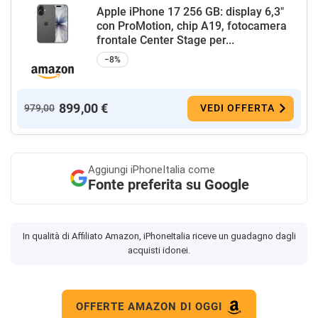
Apple iPhone 17 256 GB: display 6,3"
con ProMotion, chip A19, fotocamera
frontale Center Stage per...
−8%
899,00 €
979,00
VEDI OFFERTA
Aggiungi
iPhoneItalia come
Fonte preferita su Google
In qualità di Affiliato Amazon, iPhoneItalia riceve un guadagno dagli
acquisti idonei.
OFFERTE AMAZON DI OGGI