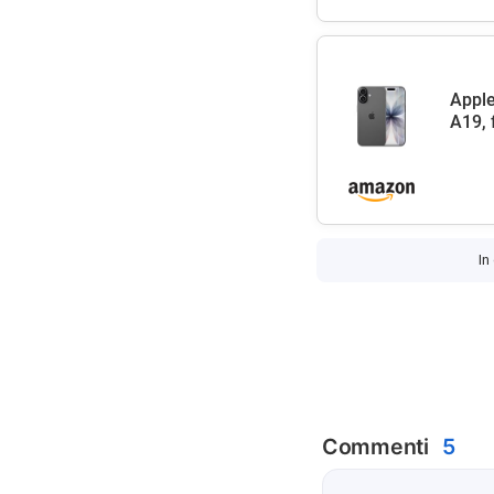
Apple
A19, 
In
Commenti
5