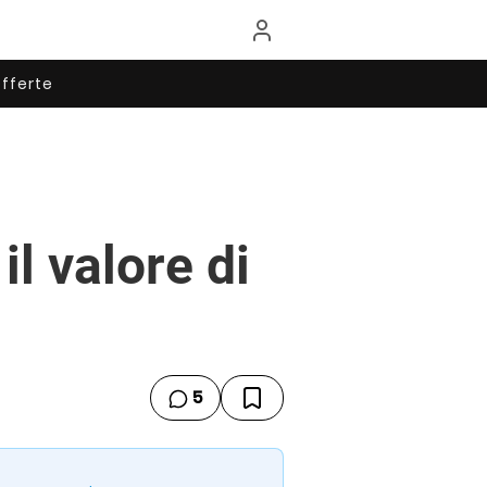
fferte
l valore di
5