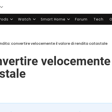
rPods
Watch
Smart Home
Forum
Tech
O
ndita: convertire velocemente il valore di rendita catastale
vertire velocemente i
stale