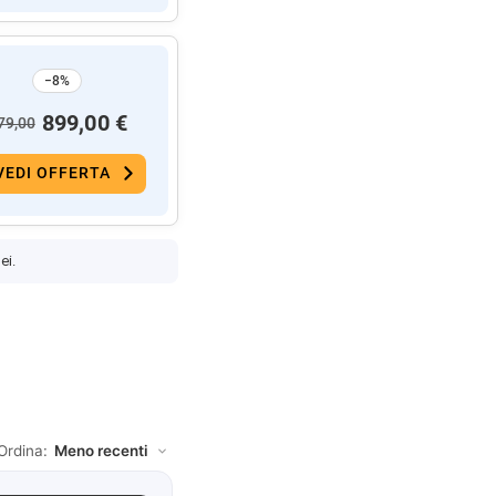
−8%
899,00 €
79,00
VEDI OFFERTA
ei.
Ordina: