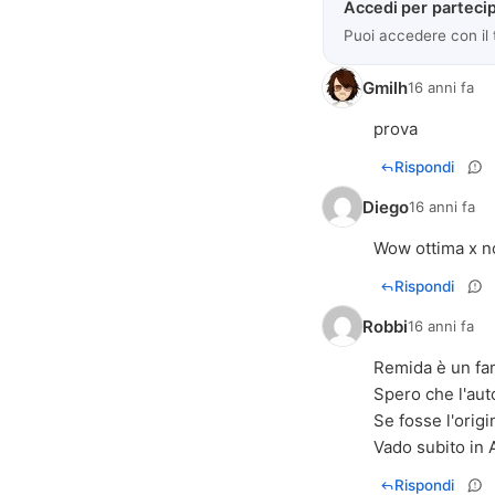
Accedi per partecip
Puoi accedere con il
Gmilh
16 anni fa
prova
Rispondi
Diego
16 anni fa
Wow ottima x no
Rispondi
Robbi
16 anni fa
Remida è un fam
Spero che l'auto
Se fosse l'origi
Vado subito in 
Rispondi