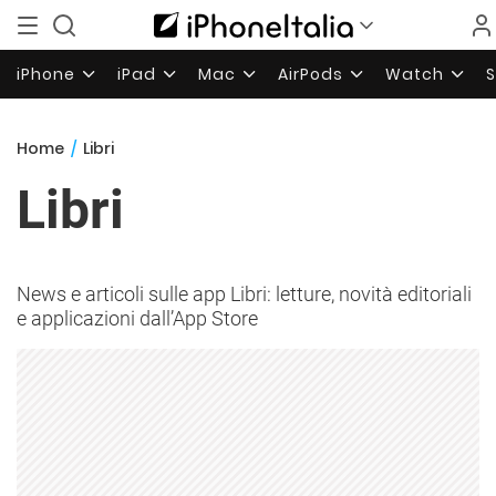
iPhone
iPad
Mac
AirPods
Watch
Home
/
Libri
Libri
News e articoli sulle app Libri: letture, novità editoriali
e applicazioni dall’App Store