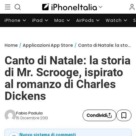
iPhone
iPad
Mac
AirPods
Watch
Home
/
Applicazioni App Store
/
Canto di Natale: la storia di Mr. Scrooge, ispirato al romanzo di Charles Dickens
Canto di Natale: la storia
di Mr. Scrooge, ispirato
al romanzo di Charles
Dickens
Fabio Padula
Condividi
15 Dicembre 2013
Nuovo sistema di commenti