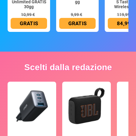
Unlimited GRATIS
gg
S Tastiera
30gg
Wireless (G
10,99 €
9,99 €
119,99 €
GRATIS
GRATIS
84,99 €
Scelti dalla redazione