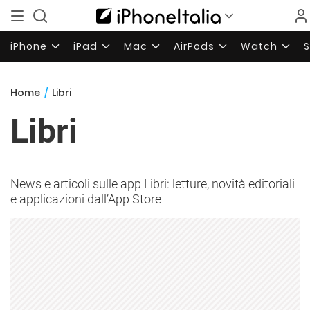
iPhone
iPad
Mac
AirPods
Watch
Home
/
Libri
Libri
News e articoli sulle app Libri: letture, novità editoriali
e applicazioni dall’App Store