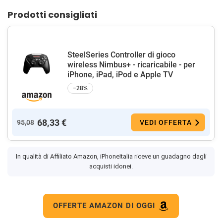
Prodotti consigliati
SteelSeries Controller di gioco
wireless Nimbus+ - ricaricabile - per
iPhone, iPad, iPod e Apple TV
−28%
68,33 €
95,08
VEDI OFFERTA
In qualità di Affiliato Amazon, iPhoneItalia riceve un guadagno dagli
acquisti idonei.
OFFERTE AMAZON DI OGGI