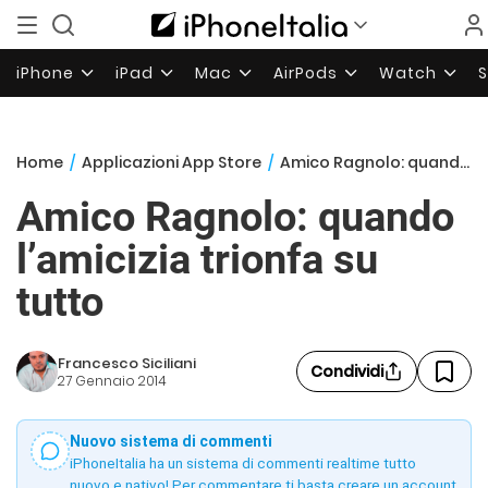
iPhone
iPad
Mac
AirPods
Watch
Home
/
Applicazioni App Store
/
Amico Ragnolo: quando l’amicizia trionfa su tutto
Amico Ragnolo: quando
l’amicizia trionfa su
tutto
Francesco Siciliani
Condividi
27 Gennaio 2014
Nuovo sistema di commenti
iPhoneItalia ha un sistema di commenti realtime tutto
nuovo e nativo! Per commentare ti basta creare un account