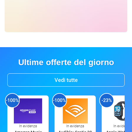
Ultime offerte del giorno
Vedi tutte
-100%
-100%
-23%
In evidenza
In evidenza
In evidenza