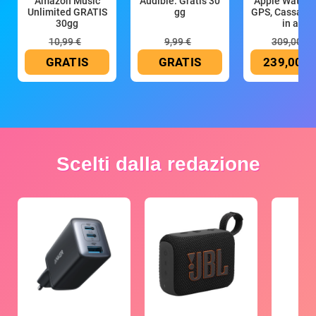
Amazon Music
Audible: Gratis 30
Apple Watch 
Unlimited GRATIS
gg
GPS, Cassa 4
30gg
in all
10,99 €
9,99 €
309,00 €
GRATIS
GRATIS
239,00 €
Scelti dalla redazione