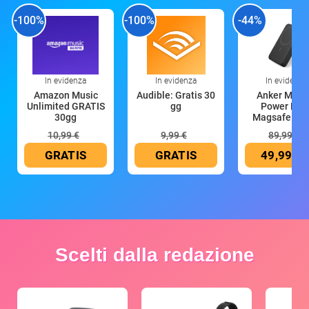
-100%
-100%
-44%
In evidenza
In evidenza
In evidenza
Amazon Music
Audible: Gratis 30
Anker Mag
Unlimited GRATIS
gg
Power Ban
30gg
Magsafe 10
mAh
10,99 €
9,99 €
89,99 €
GRATIS
GRATIS
49,99 €
Scelti dalla redazione