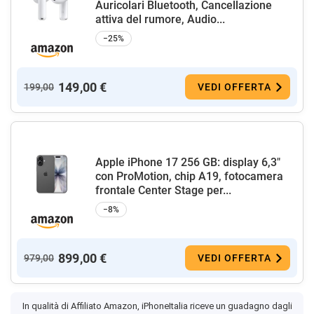
Auricolari Bluetooth, Cancellazione
attiva del rumore, Audio...
−25%
149,00 €
199,00
VEDI OFFERTA
Apple iPhone 17 256 GB: display 6,3"
con ProMotion, chip A19, fotocamera
frontale Center Stage per...
−8%
899,00 €
979,00
VEDI OFFERTA
In qualità di Affiliato Amazon, iPhoneItalia riceve un guadagno dagli