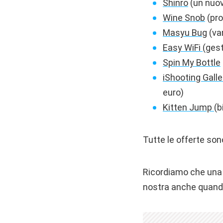
Shinro
(un nuov
Wine Snob
(pro
Masyu Bug
(var
Easy WiFi
(gest
Spin My Bottle
iShooting Gall
euro)
Kitten Jump
(b
Tutte le offerte son
Ricordiamo che una 
nostra anche quando