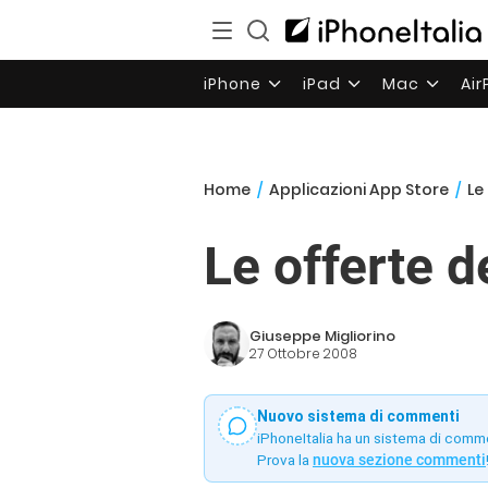
iPhone
iPad
Mac
Ai
Home
/
Applicazioni App Store
/
Le
Le offerte 
Giuseppe Migliorino
27 Ottobre 2008
Nuovo sistema di commenti
iPhoneItalia ha un sistema di comm
Prova la
nuova sezione commenti