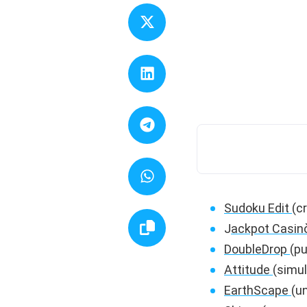
Sudoku Edit
(c
J
ackpot Casin
DoubleDrop
(pu
Attitude
(simul
EarthScape
(u