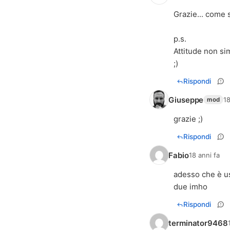
Grazie... come
p.s.
Attitude non sim
;)
Rispondi
Giuseppe
18
mod
grazie ;)
Rispondi
Fabio
18 anni fa
adesso che è us
due imho
Rispondi
terminator9468