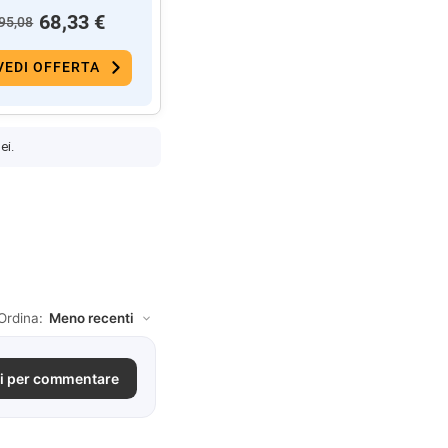
68,33 €
95,08
VEDI OFFERTA
ei.
Ordina:
i per commentare