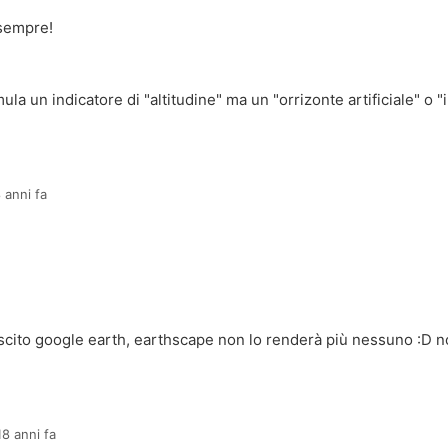
 sempre!
ula un indicatore di "altitudine" ma un "orrizonte artificiale" o "
 anni fa
cito google earth, earthscape non lo renderà più nessuno :D no
18 anni fa