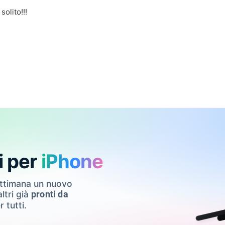
solito!!!
!
i per
iPhone
ettimana un nuovo
ltri già
pronti da
r tutti.