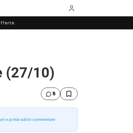
fferte
e (27/10)
5
unt e potrai subito commentare.