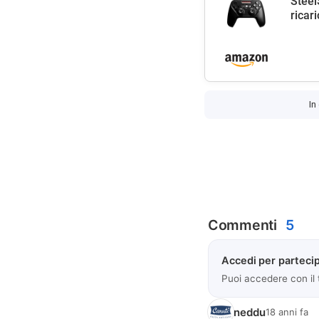
Steel
ricar
In
Commenti
5
Accedi per partecip
Puoi accedere con il
neddu
18 anni fa