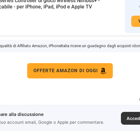
Series Controller di gioco wireless Nimbus+ -
icabile - per iPhone, iPad, iPod e Apple TV
 qualità di Affiliato Amazon, iPhoneItalia riceve un guadagno dagli acquisti idon
OFFERTE AMAZON DI OGGI
are alla discussione
Acced
 tuo account email, Google o Apple per commentare.