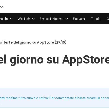
rPods
Watch
Smart Home
Forum
Tech
O
 offerte del giorno su AppStore (27/10)
del giorno su AppStor
enti realtime tutto nuovo e nativo! Per commentare ti basta creare un acco
!