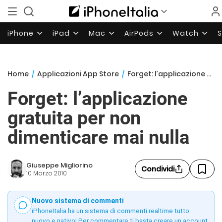
iPhone
iPad
Mac
AirPods
Watch
Home
/
Applicazioni App Store
/
Forget: l’applicazione gratuita per non dimenticare mai nulla
Forget: l’applicazione
gratuita per non
dimenticare mai nulla
Giuseppe Migliorino
Condividi
10 Marzo 2010
Nuovo sistema di commenti
iPhoneItalia ha un sistema di commenti realtime tutto
nuovo e nativo! Per commentare ti basta creare un account