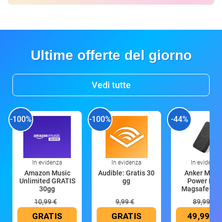
Ultime offerte del giorno
Vedi tutte
-100%
-100%
-44%
In evidenza
In evidenza
In evidenza
Amazon Music
Audible: Gratis 30
Anker Mag
Unlimited GRATIS
gg
Power Ban
30gg
Magsafe 10
mAh
10,99 €
9,99 €
89,99 €
GRATIS
GRATIS
49,99 €