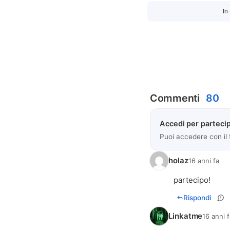
In
Commenti
80
Accedi per partecip
Puoi accedere con il
holaz
16 anni fa
partecipo!
Rispondi
Linkatme
16 anni 