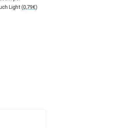
uch Light (
0,79€
)