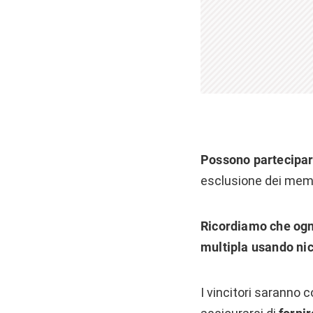
Possono partecipare
esclusione dei membr
Ricordiamo che ogni
multipla usando ni
I vincitori saranno c