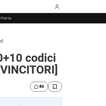
fferte
I]
0+10 codici
[VINCITORI]
80