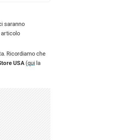
ici saranno
articolo
ta. Ricordiamo che
Store USA
(
qui
la