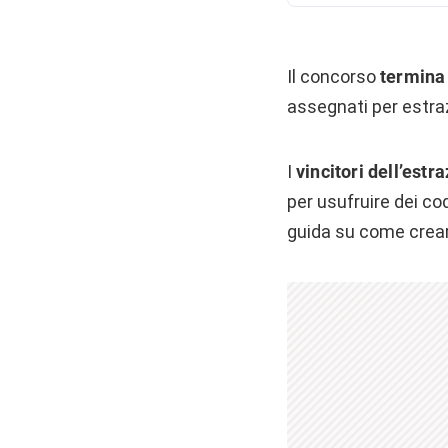
Il concorso
termina
assegnati per estra
I
vincitori dell’estr
per usufruire dei co
guida su come crear