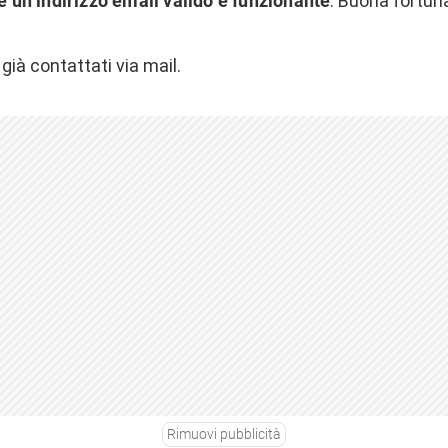
e un indirizzo email valido e funzionante
. Buona fortuna
 già contattati via mail.
Rimuovi pubblicità