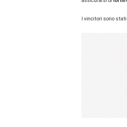
assicurarsi di
fornir
I vincitori sono stati