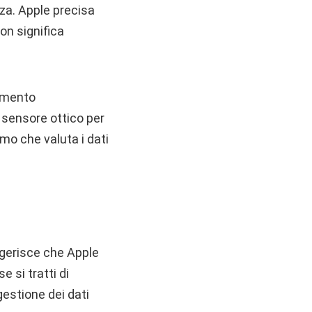
nza. Apple precisa
on significa
vamento
l sensore ottico per
tmo che valuta i dati
ggerisce che Apple
e si tratti di
 gestione dei dati