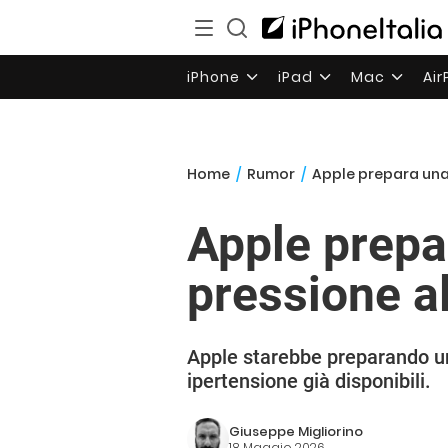
iPhone
iPad
Mac
Ai
Home
/
Rumor
/
Apple prepara una
Apple prepa
pressione a
Apple starebbe preparando una
ipertensione già disponibili.
Giuseppe Migliorino
18 Maggio 2026