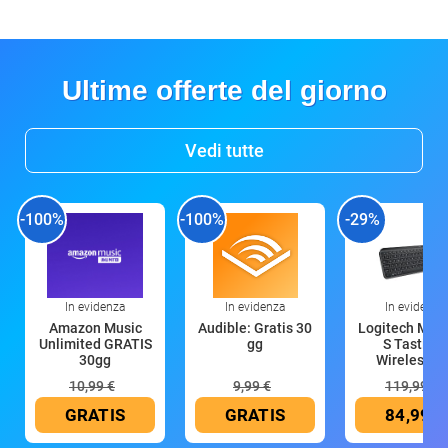
Ultime offerte del giorno
Vedi tutte
-100%
-100%
-29%
In evidenza
In evidenza
In evidenza
Amazon Music
Audible: Gratis 30
Logitech MX 
Unlimited GRATIS
gg
S Tastiera
30gg
Wireless (G
10,99 €
9,99 €
119,99 €
GRATIS
GRATIS
84,99 €