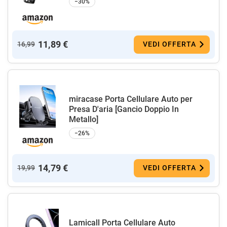
−30%
11,89 €
16,99
VEDI OFFERTA
miracase Porta Cellulare Auto per
Presa D'aria [Gancio Doppio In
Metallo]
−26%
14,79 €
19,99
VEDI OFFERTA
Lamicall Porta Cellulare Auto