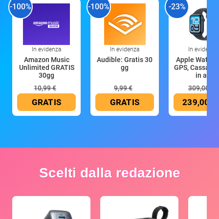
-100%
-100%
-23%
In evidenza
In evidenza
In evidenza
Amazon Music
Audible: Gratis 30
Apple Watch 
Unlimited GRATIS
gg
GPS, Cassa 4
30gg
in all
10,99 €
9,99 €
309,00 €
GRATIS
GRATIS
239,00 €
Scelti dalla redazione