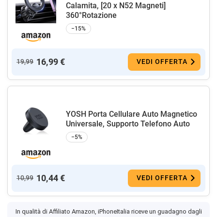
Calamita, [20 x N52 Magneti]
360°Rotazione
−15%
16,99 €
19,99
VEDI OFFERTA
YOSH Porta Cellulare Auto Magnetico
Universale, Supporto Telefono Auto
−5%
10,44 €
10,99
VEDI OFFERTA
In qualità di Affiliato Amazon, iPhoneItalia riceve un guadagno dagli