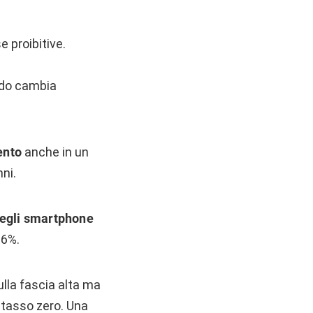
 proibitive.
ando cambia
ento
anche in un
ni.
degli smartphone
 6%.
lla fascia alta ma
 tasso zero. Una