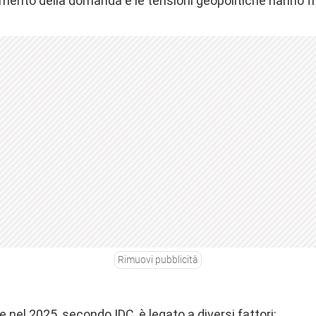
tamento della domanda e le tensioni geopolitiche hanno fr
Rimuovi pubblicità
e nel 2025, secondo IDC, è legato a diversi fattori: