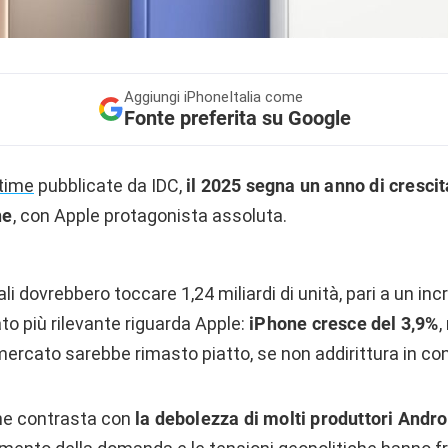
Aggiungi
iPhoneItalia come
Fonte preferita su Google
time
pubblicate da IDC,
il 2025 segna un anno di crescita
ne
, con Apple protagonista assoluta.
li dovrebbero toccare 1,24 miliardi di unità, pari a un in
to più rilevante riguarda Apple:
iPhone cresce del 3,9%
,
l mercato sarebbe rimasto piatto, se non addirittura in co
he contrasta con
la debolezza di molti produttori Andro