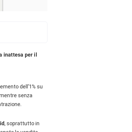
 inattesa per il
cremento dell’1% su
 mentre senza
ntrazione.
id
, soprattutto in