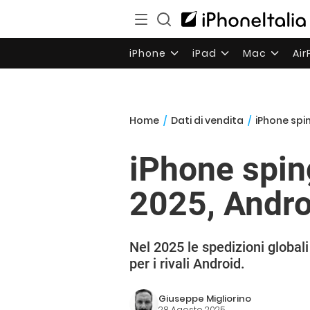
iPhone
iPad
Mac
Ai
Home
/
Dati di vendita
/
iPhone spi
iPhone spin
2025, Andro
Nel 2025 le spedizioni global
per i rivali Android.
Giuseppe Migliorino
28 Agosto 2025