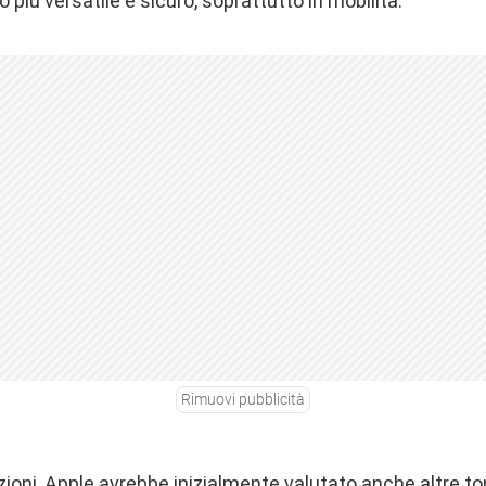
zo più versatile e sicuro, soprattutto in mobilità.
Rimuovi pubblicità
zioni, Apple avrebbe inizialmente valutato anche altre ton