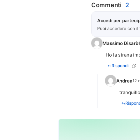
Commenti
2
Accedi per partecip
Puoi accedere con il
Massimo Disarò
Ho la strana im
Rispondi
Andrea
12 
tranquill
Rispond