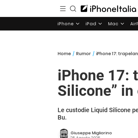
iPhone
iPad
Mac
Ai
Home
/
Rumor
/
iPhone 17: trapelano
iPhone 17: t
Silicone” in
Le custodie Liquid Silicone p
Bu.
Giuseppe Migliorino
25 Agosto 2025