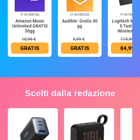
In evidenza
In evidenza
In evidenza
Amazon Music
Audible: Gratis 30
Logitech MX 
Unlimited GRATIS
gg
S Tastiera
30gg
Wireless (G
10,99 €
9,99 €
119,99 €
GRATIS
GRATIS
84,99 €
Scelti dalla redazione