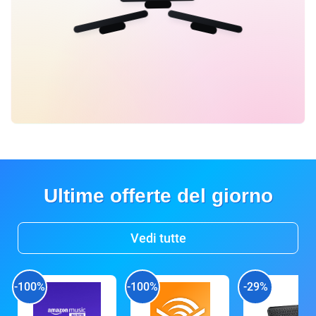
Ultime offerte del giorno
Vedi tutte
-100%
-100%
-29%