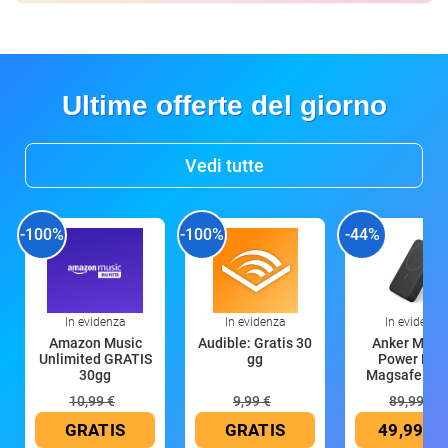
Ultime offerte del giorno
Vedi tutte
-100%
-100%
-44%
In evidenza
In evidenza
In evidenza
Amazon Music
Audible: Gratis 30
Anker Mag
Unlimited GRATIS
gg
Power Ban
30gg
Magsafe 10
mAh
10,99 €
9,99 €
89,99 €
GRATIS
GRATIS
49,99 €