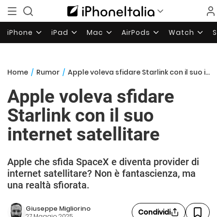
iPhone
iPad
Mac
AirPods
Watch
Home
/
Rumor
/
Apple voleva sfidare Starlink con il suo internet satellitare
Apple voleva sfidare
Starlink con il suo
internet satellitare
Apple che sfida SpaceX e diventa provider di
internet satellitare? Non è fantascienza, ma
una realtà sfiorata.
Giuseppe Migliorino
Condividi
27 Maggio 2025