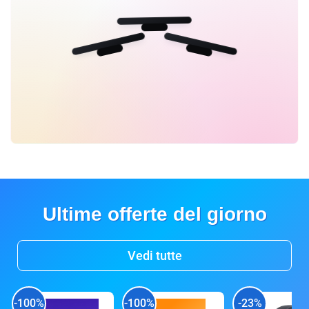
Ultime offerte del giorno
Vedi tutte
-100%
-100%
-23%