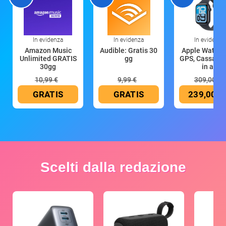
In evidenza
In evidenza
In evidenza
Amazon Music
Audible: Gratis 30
Apple Watch 
Unlimited GRATIS
gg
GPS, Cassa 4
30gg
in all
10,99 €
9,99 €
309,00 €
GRATIS
GRATIS
239,00 €
Scelti dalla redazione