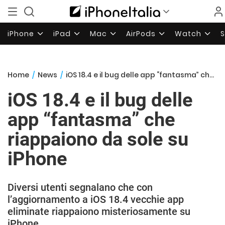
iPhone
iPad
Mac
AirPods
Watch
Home
/
News
/
iOS 18.4 e il bug delle app “fantasma” che riappaiono da sole su iPhone
iOS 18.4 e il bug delle
app “fantasma” che
riappaiono da sole su
iPhone
Diversi utenti segnalano che con
l’aggiornamento a iOS 18.4 vecchie app
eliminate riappaiono misteriosamente su
iPhone.