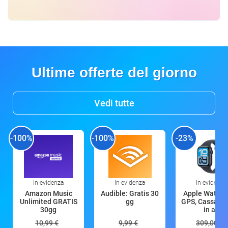
Ultime offerte del giorno
Vedi tutte
-100%
-100%
-23%
In evidenza
In evidenza
In evidenza
Amazon Music
Audible: Gratis 30
Apple Watch 
Unlimited GRATIS
gg
GPS, Cassa 4
30gg
in all
10,99 €
9,99 €
309,00 €