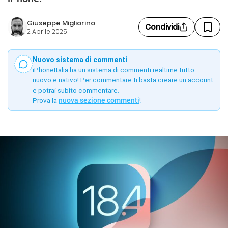
Giuseppe Migliorino
Condividi
2 Aprile 2025
Nuovo sistema di commenti
iPhoneItalia ha un sistema di commenti realtime tutto
nuovo e nativo! Per commentare ti basta creare un account
e potrai subito commentare.
Prova la
nuova sezione commenti
!