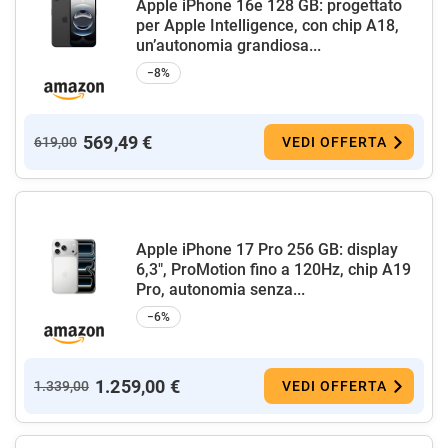
Apple iPhone 16e 128 GB: progettato
per Apple Intelligence, con chip A18,
un’autonomia grandiosa...
−8%
569,49 €
619,00
VEDI OFFERTA
Apple iPhone 17 Pro 256 GB: display
6,3", ProMotion fino a 120Hz, chip A19
Pro, autonomia senza...
−6%
1.259,00 €
1.339,00
VEDI OFFERTA