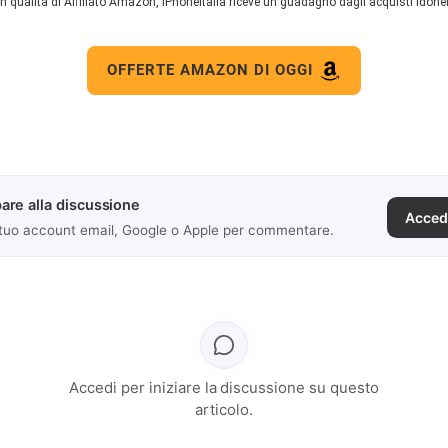
In qualità di Affiliato Amazon, iPhoneItalia riceve un guadagno dagli acquisti idonei
OFFERTE AMAZON DI OGGI
are alla discussione
Acced
 tuo account email, Google o Apple per commentare.
Accedi per iniziare la discussione su questo
articolo.