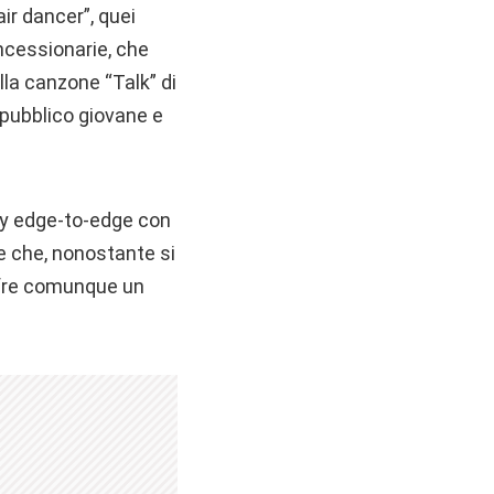
ir dancer”, quei
oncessionarie, che
la canzone “Talk” di
pubblico giovane e
lay edge-to-edge con
e che, nonostante si
offre comunque un