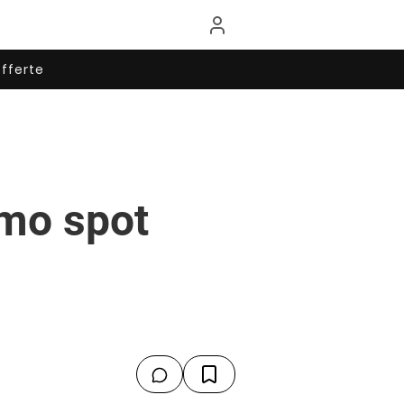
fferte
imo spot