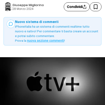
Giuseppe Migliorino
Condividi
28 Marzo 2024
Nuovo sistema di commenti
iPhoneItalia ha un sistema di commenti realtime tutto
nuovo e nativo! Per commentare ti basta creare un account
e potrai subito commentare.
Prova la
nuova sezione commenti
!