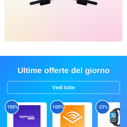
Ultime offerte del giorno
Vedi tutte
-100%
-100%
-23%