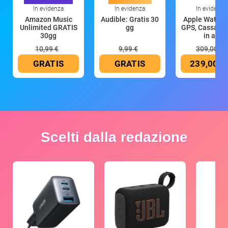
In evidenza
In evidenza
In evidenza
Amazon Music
Audible: Gratis 30
Apple Watch 
Unlimited GRATIS
gg
GPS, Cassa 4
30gg
in all
10,99 €
9,99 €
309,00 €
GRATIS
GRATIS
239,00 €
Scelti dalla redazione