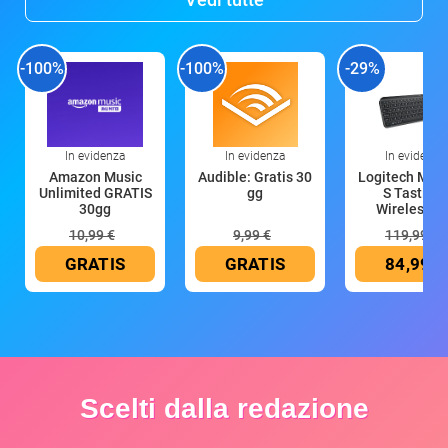
-100%
-100%
-29%
In evidenza
In evidenza
In evidenza
Amazon Music
Audible: Gratis 30
Logitech MX 
Unlimited GRATIS
gg
S Tastiera
30gg
Wireless (G
10,99 €
9,99 €
119,99 €
GRATIS
GRATIS
84,99 €
Scelti dalla redazione