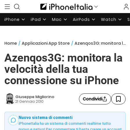
iPhone
iPad
Mac
AirPods
Watch
Home
/
Applicazioni App Store
/
Azenqos3G: monitora la velocità della tua connessione su iPhone
Azenqos3G: monitora la
velocità della tua
connessione su iPhone
Giuseppe Migliorino
Condividi
21 Gennaio 2010
Nuovo sistema di commenti
iPhoneItalia ha un sistema di commenti realtime tutto
nuovo e nativo! Per commentare ti basta creare un account