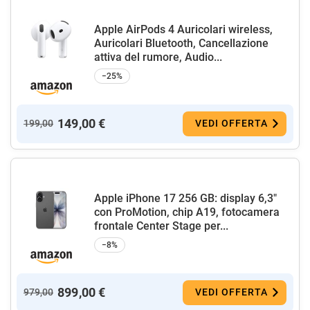
Apple AirPods 4 Auricolari wireless,
Auricolari Bluetooth, Cancellazione
attiva del rumore, Audio...
−25%
149,00 €
199,00
VEDI OFFERTA
Apple iPhone 17 256 GB: display 6,3"
con ProMotion, chip A19, fotocamera
frontale Center Stage per...
−8%
899,00 €
979,00
VEDI OFFERTA