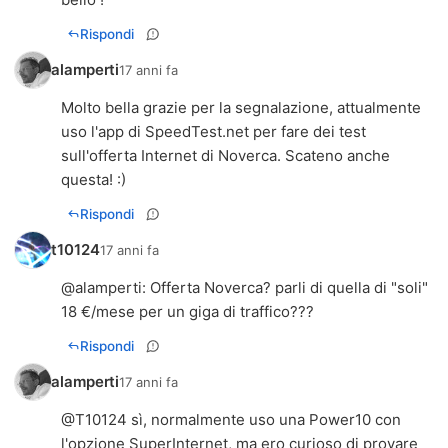
Rispondi
alamperti
17 anni fa
Molto bella grazie per la segnalazione, attualmente
uso l'app di SpeedTest.net per fare dei test
sull'offerta Internet di Noverca. Scateno anche
questa! :)
Rispondi
t10124
17 anni fa
@
alamperti
: Offerta Noverca? parli di quella di "soli"
18 €/mese per un giga di traffico???
Rispondi
alamperti
17 anni fa
@T10124 sì, normalmente uso una Power10 con
l'opzione SuperInternet, ma ero curioso di provare