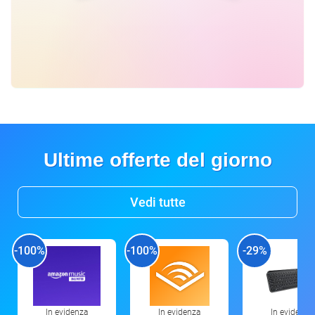
Ultime offerte del giorno
Vedi tutte
-100%
-100%
-29%
In evidenza
In evidenza
In evidenza