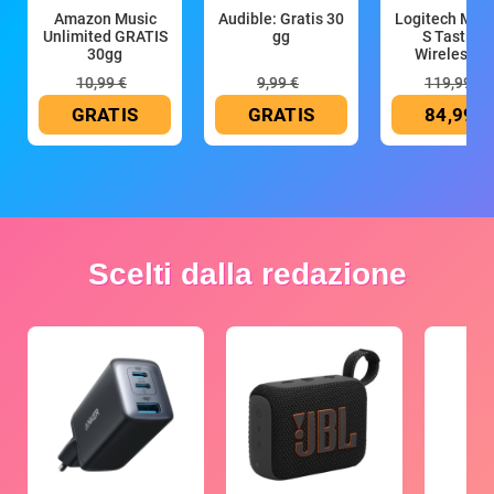
Amazon Music
Audible: Gratis 30
Logitech MX 
Unlimited GRATIS
gg
S Tastiera
30gg
Wireless (G
10,99 €
9,99 €
119,99 €
GRATIS
GRATIS
84,99 €
Scelti dalla redazione