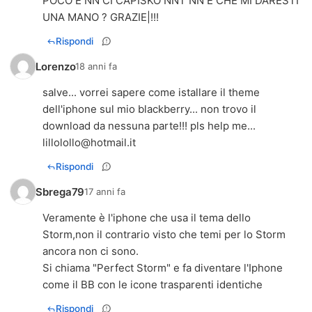
POCO E NN CI CAPISKO NNT NN E CHE MI DARESTI
UNA MANO ? GRAZIE|!!!
Rispondi
Lorenzo
18 anni fa
salve... vorrei sapere come istallare il theme
dell'iphone sul mio blackberry... non trovo il
download da nessuna parte!!! pls help me...
lillolollo@hotmail.it
Rispondi
Sbrega79
17 anni fa
Veramente è l'iphone che usa il tema dello
Storm,non il contrario visto che temi per lo Storm
ancora non ci sono.
Si chiama "Perfect Storm" e fa diventare l'Iphone
come il BB con le icone trasparenti identiche
Rispondi