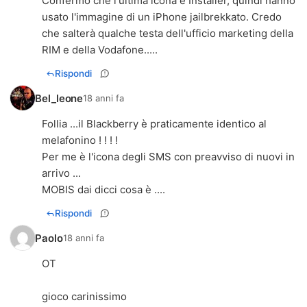
Confermo che l'ultima icona è Installer, quindi hanno
usato l'immagine di un iPhone jailbrekkato. Credo
che salterà qualche testa dell'ufficio marketing della
RIM e della Vodafone.....
Rispondi
Bel_leone
18 anni fa
Follia ...il Blackberry è praticamente identico al
melafonino ! ! ! !
Per me è l'icona degli SMS con preavviso di nuovi in
arrivo ...
MOBIS dai dicci cosa è ....
Rispondi
Paolo
18 anni fa
OT
gioco carinissimo