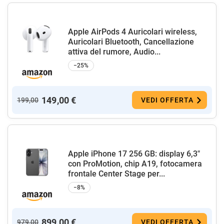
Apple AirPods 4 Auricolari wireless,
Auricolari Bluetooth, Cancellazione
attiva del rumore, Audio...
−25%
149,00 €
199,00
VEDI OFFERTA
Apple iPhone 17 256 GB: display 6,3"
con ProMotion, chip A19, fotocamera
frontale Center Stage per...
−8%
899,00 €
979,00
VEDI OFFERTA