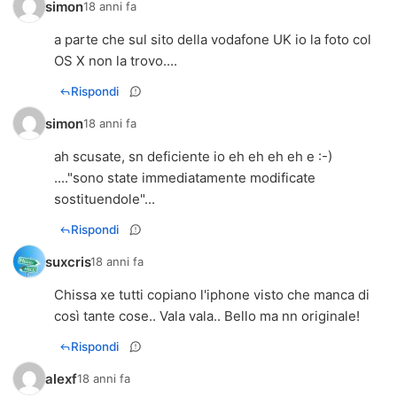
simon
18 anni fa
a parte che sul sito della vodafone UK io la foto col
OS X non la trovo....
Rispondi
simon
18 anni fa
ah scusate, sn deficiente io eh eh eh eh e :-)
...."sono state immediatamente modificate
sostituendole"...
Rispondi
suxcris
18 anni fa
Chissa xe tutti copiano l'iphone visto che manca di
così tante cose.. Vala vala.. Bello ma nn originale!
Rispondi
alexf
18 anni fa