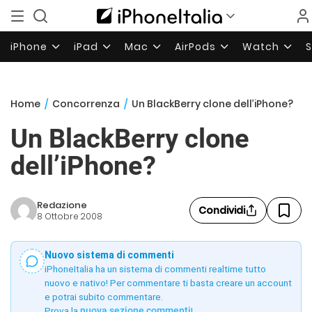
iPhone
iPad
Mac
AirPods
Watch
Home
/
Concorrenza
/
Un BlackBerry clone dell’iPhone?
Un BlackBerry clone
dell’iPhone?
Redazione
Condividi
8 Ottobre 2008
Nuovo sistema di commenti
iPhoneItalia ha un sistema di commenti realtime tutto
nuovo e nativo! Per commentare ti basta creare un account
e potrai subito commentare.
Prova la
nuova sezione commenti
!