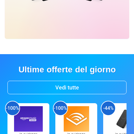
Ultime offerte del giorno
Vedi tutte
-100%
-100%
-44%