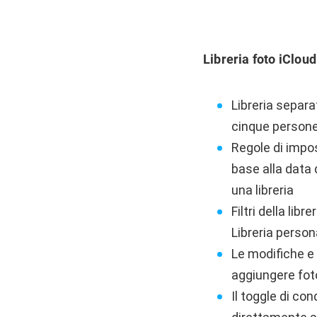
Libreria foto iClou
Libreria separ
cinque person
Regole di impos
base alla data 
una libreria
Filtri della lib
Libreria person
Le modifiche e 
aggiungere foto
Il toggle di co