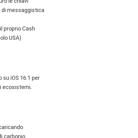
ro le chiavi
pp di messaggistica
 il proprio Cash
solo USA)
o su iOS 16.1 per
li ecosistemi.
icaricando
di carbonio