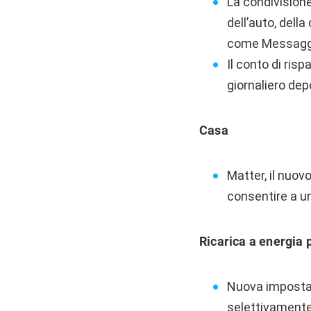
La condivisione
dell’auto, dell
come Messagg
Il conto di ris
giornaliero dep
Casa
Matter, il nuov
consentire a un
Ricarica a energia p
Nuova impostazi
selettivamente 