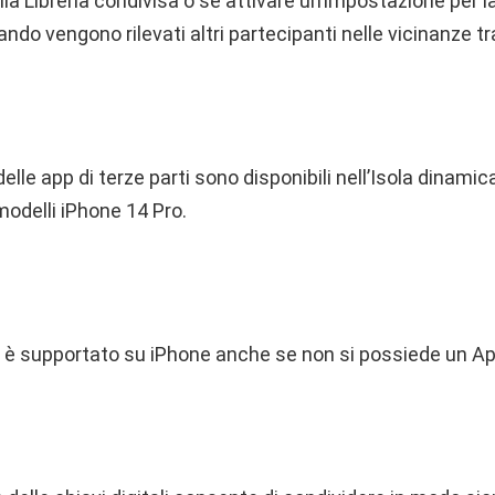
la Libreria condivisa o se attivare un’impostazione per l
do vengono rilevati altri partecipanti nelle vicinanze t
 delle app di terze parti sono disponibili nell’Isola dinam
 modelli iPhone 14 Pro.
 è supportato su iPhone anche se non si possiede un A