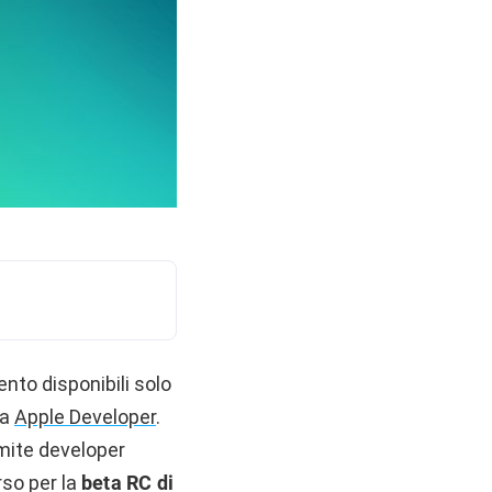
to disponibili solo
ma
Apple Developer
.
amite developer
rso per la
beta RC di