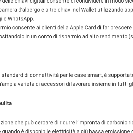
 delle chiavi digitali consente di condividere in modo sicu
a camera d’albergo e altre chiavi nel Wallet utilizzando a
i e WhatsApp.
parmio consente ai clienti della Apple Card di far crescere
ositandolo in un conto di risparmio ad alto rendimento (
o standard di connettività per le case smart, è supportat
’ampia varietà di accessori di lavorare insieme in tutti g
ulita
one che può cercare di ridurre l’impronta di carbonio r
quando è disponibile elettricità a più bassa emissione 