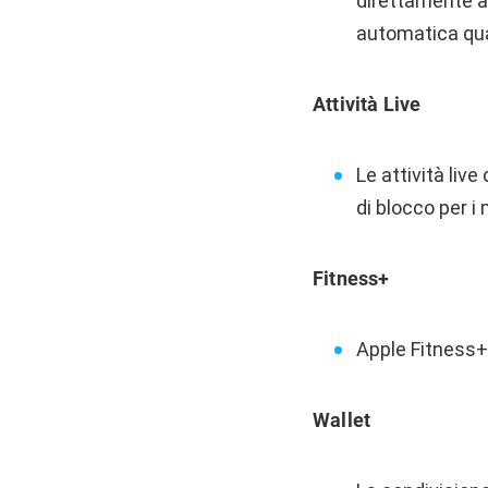
direttamente al
automatica quan
Attività Live
Le attività live
di blocco per i
Fitness+
Apple Fitness+
Wallet