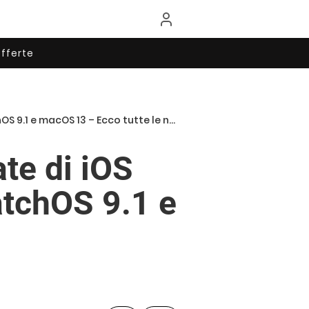
fferte
 9.1 e macOS 13 – Ecco tutte le novità
te di iOS
atchOS 9.1 e