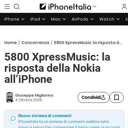
iPhone
iPad
Mac
AirPods
Watch
Home
/
Concorrenza
/
5800 XpressMusic: la risposta della Nokia all’iPhone
5800 XpressMusic: la
risposta della Nokia
all’iPhone
Giuseppe Migliorino
Condividi
4 Ottobre 2008
Nuovo sistema di commenti
iPhoneItalia ha un sistema di commenti realtime tutto
nuovo e nativo! Per commentare ti basta creare un account