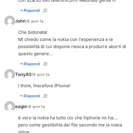
con scarso uso telefonico!!!!! Meditate gente !!!
Rispondi
John
18 anni fa
Che bidonata!
Mi chiedo come la nokia con l'esperienza e le
possibilità di cui dispone riesca a produrre aborti di
questo genere...
Rispondi
Tony85
18 anni fa
I think, therefore IPhone!
Rispondi
eagle
18 anni fa
è vero la nokia ha tutto cio che lìiphone nn ha....
pero come gestibilita dei file secondo me la nokia
vince..