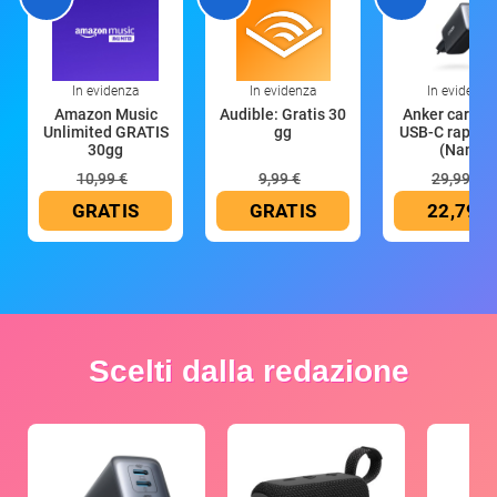
In evidenza
In evidenza
In evidenza
Amazon Music
Audible: Gratis 30
Anker caricat
Unlimited GRATIS
gg
USB-C rapido
30gg
(Nano
10,99 €
9,99 €
29,99 €
GRATIS
GRATIS
22,79 €
Scelti dalla redazione