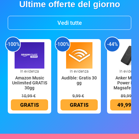
Ultime offerte del giorno
Vedi tutte
-100%
-100%
-44%
In evidenza
In evidenza
In evidenza
Amazon Music
Audible: Gratis 30
Anker Mag
Unlimited GRATIS
gg
Power Ban
30gg
Magsafe 10
mAh
10,99 €
9,99 €
89,99 €
GRATIS
GRATIS
49,99 €