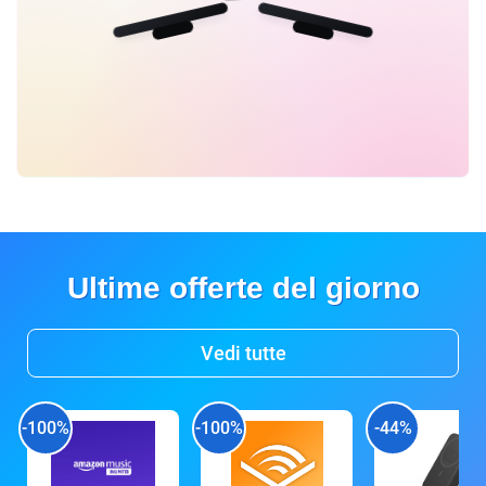
Ultime offerte del giorno
Vedi tutte
-100%
-100%
-44%