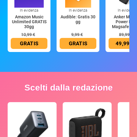
In evidenza
In evidenza
In evidenza
Amazon Music
Audible: Gratis 30
Anker Mag
Unlimited GRATIS
gg
Power Ban
30gg
Magsafe 10
mAh
10,99 €
9,99 €
89,99 €
GRATIS
GRATIS
49,99 €
Scelti dalla redazione