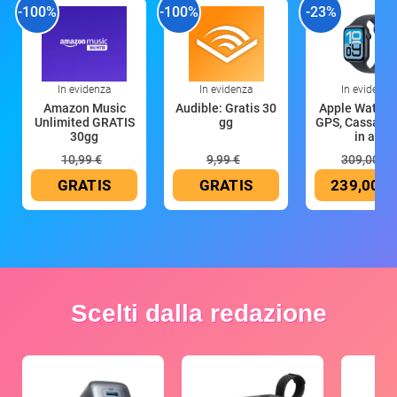
-100%
-100%
-23%
In evidenza
In evidenza
In evidenza
Amazon Music
Audible: Gratis 30
Apple Watch 
Unlimited GRATIS
gg
GPS, Cassa 4
30gg
in all
10,99 €
9,99 €
309,00 €
GRATIS
GRATIS
239,00 €
Scelti dalla redazione