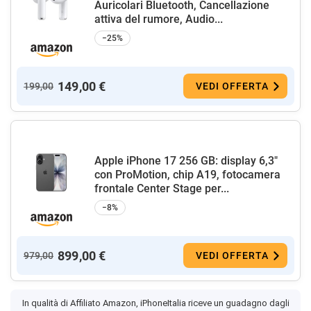
Auricolari Bluetooth, Cancellazione
attiva del rumore, Audio...
−25%
149,00 €
199,00
VEDI OFFERTA
Apple iPhone 17 256 GB: display 6,3"
con ProMotion, chip A19, fotocamera
frontale Center Stage per...
−8%
899,00 €
979,00
VEDI OFFERTA
In qualità di Affiliato Amazon, iPhoneItalia riceve un guadagno dagli