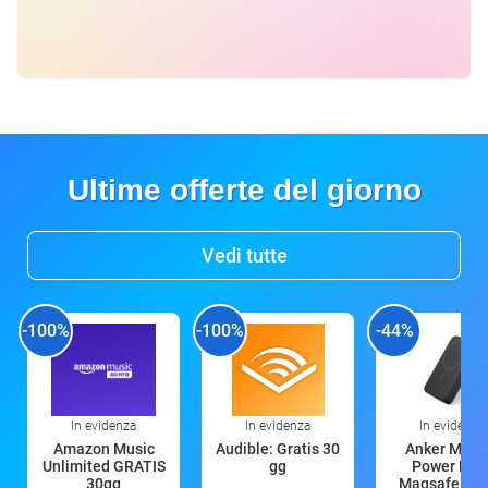
Ultime offerte del giorno
Vedi tutte
-100%
-100%
-44%
In evidenza
In evidenza
In evidenza
Amazon Music
Audible: Gratis 30
Anker Mag
Unlimited GRATIS
gg
Power Ban
30gg
Magsafe 10