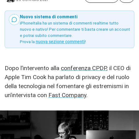
Nuovo sistema di commenti
iPhoneItalia ha un sistema di commenti realtime tutto
nuovo e nativo! Per commentare ti basta creare un account
e potrai subito commentare.
Prova la
nuova sezione commenti
!
Dopo l’intervento alla
conferenza CPDP
, il CEO di
Apple Tim Cook ha parlato di privacy e del ruolo
della tecnologia nel fomentare gli estremismi in
un’intervista con
Fast Company
.