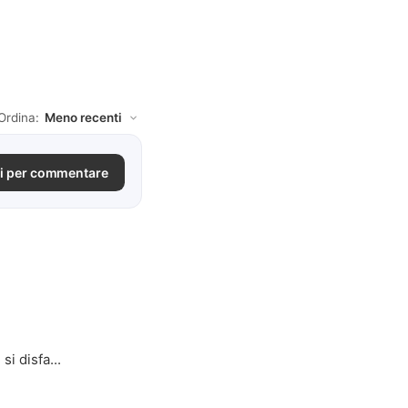
Ordina:
i per commentare
i disfa...