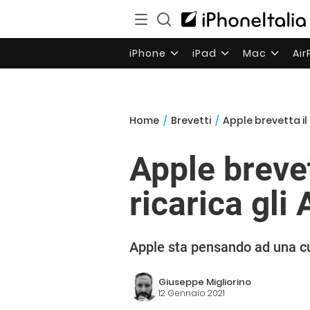
iPhone
iPad
Mac
Ai
Home
/
Brevetti
/
Apple brevetta il
Apple brevet
ricarica gli
Apple sta pensando ad una cus
Giuseppe Migliorino
12 Gennaio 2021