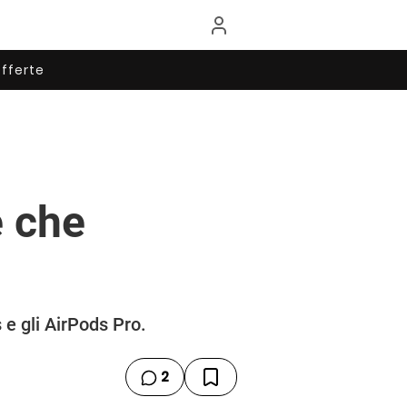
fferte
e che
 e gli AirPods Pro.
2