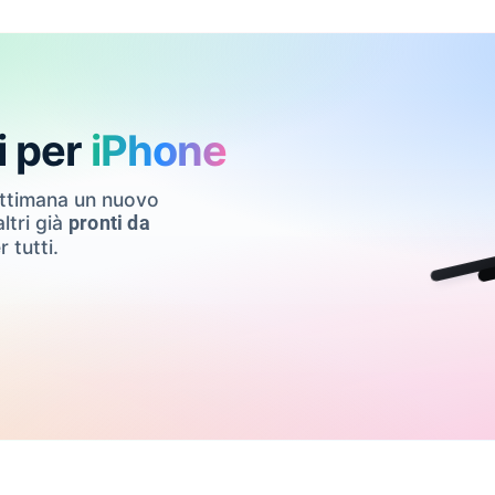
i per
iPhone
ettimana un nuovo
ltri già
pronti da
r tutti.