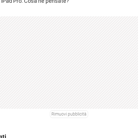
’iPad Pro. Cosa ne pensate?
Rimuovi pubblicità
ati