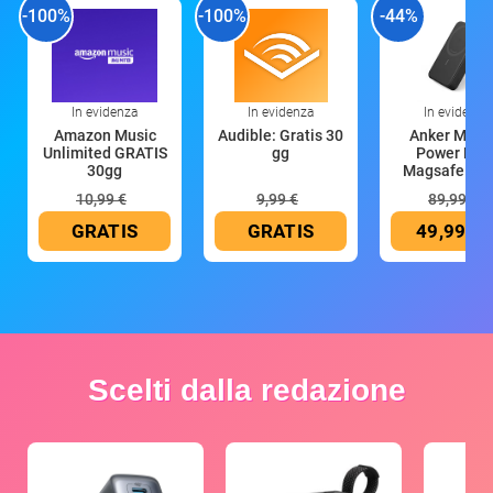
-100%
-100%
-44%
In evidenza
In evidenza
In evidenza
Amazon Music
Audible: Gratis 30
Anker Mag
Unlimited GRATIS
gg
Power Ban
30gg
Magsafe 10
mAh
10,99 €
9,99 €
89,99 €
GRATIS
GRATIS
49,99 €
Scelti dalla redazione