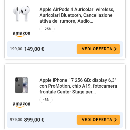
Apple AirPods 4 Auricolari wireless,
Auricolari Bluetooth, Cancellazione
attiva del rumore, Audio...
−25%
149,00 €
199,00
VEDI OFFERTA
Apple iPhone 17 256 GB: display 6,3"
con ProMotion, chip A19, fotocamera
frontale Center Stage per...
−8%
899,00 €
979,00
VEDI OFFERTA