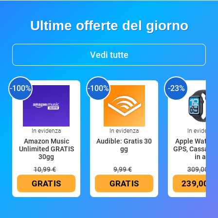
Ultime offerte del giorno
Vedi tutte
-100%
-100%
-23%
In evidenza
In evidenza
In evidenza
Amazon Music
Audible: Gratis 30
Apple Watch 
Unlimited GRATIS
gg
GPS, Cassa 4
30gg
in all
10,99 €
9,99 €
309,00 €
GRATIS
GRATIS
239,00 €