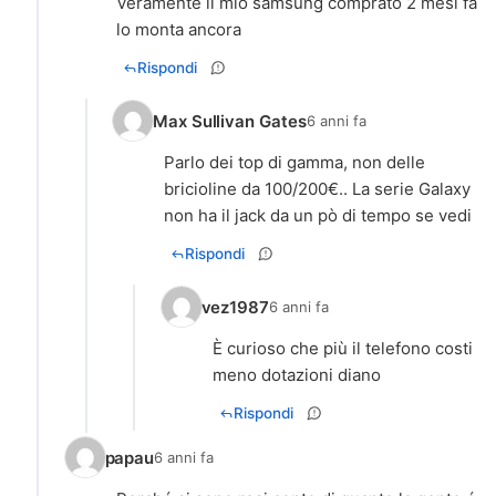
Veramente il mio samsung comprato 2 mesi fa
lo monta ancora
Rispondi
Max Sullivan Gates
6 anni fa
Parlo dei top di gamma, non delle
bricioline da 100/200€.. La serie Galaxy
non ha il jack da un pò di tempo se vedi
Rispondi
vez1987
6 anni fa
È curioso che più il telefono costi
meno dotazioni diano
Rispondi
papau
6 anni fa