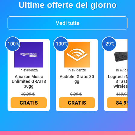
Ultime offerte del giorno
Vedi tutte
-100%
-100%
-29%
In evidenza
In evidenza
In evidenza
Amazon Music
Audible: Gratis 30
Logitech MX 
Unlimited GRATIS
gg
S Tastiera
30gg
Wireless (G
10,99 €
9,99 €
119,99 €
GRATIS
GRATIS
84,99 €